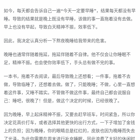
如今，每天都会告诉自己一遍“今天一定要早睡”，结果每天都没有早
睡。导致的结果就是晚上既没有早睡，该做的事一直拖着没有去做。
早上也没有早起，导致白天精神不振，效率低下。
因此，我决定认真分析一下熬夜晚睡给我带来的危害。
晚睡也通常伴随着拖延，拖延伴随着不自律。他不仅会让你睡眠不
足，精神不振。也会使你效率低下，手头总有做不完的事。
一本书，拖着不去阅读，最后导致晚上还想看；一件事，拖着不去
做，导致临睡了，还想着去做。做了，只能晚睡；不做，心里一直想
着这件事，又睡不踏实。不管做不做这件事，最终自己都会说服自
己：睡吧，很晚了！但是，做这个决定的时候，已经很晚了。
因为晚睡，早上起床精神不振，又要去赶早班车，时间紧急，所以你
决定花高价打车，或者选择其他更快的出行方式，一下子增加了金钱
上的负担；因为晚睡，你的眼睛总是红红的，皮肤也因为晚睡而失去
了光泽，为此你需要在周末进行补充睡眠，因此浪费了大好的休闲时