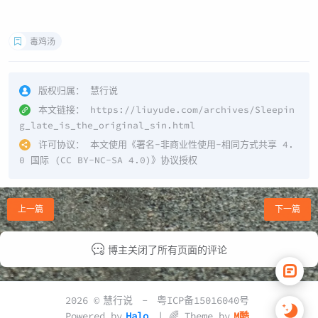
毒鸡汤
版权归属：
慧行说
本文链接：
https://liuyude.com/archives/Sleepin
g_late_is_the_original_sin.html
许可协议：
本文使用《
署名-非商业性使用-相同方式共享 4.
0 国际 (CC BY-NC-SA 4.0)
》协议授权
上一篇
下一篇
博主关闭了所有页面的评论
2026 ©
慧行说
-
粤ICP备15016040号
Powered by
Halo
| 🌈 Theme by
M酷