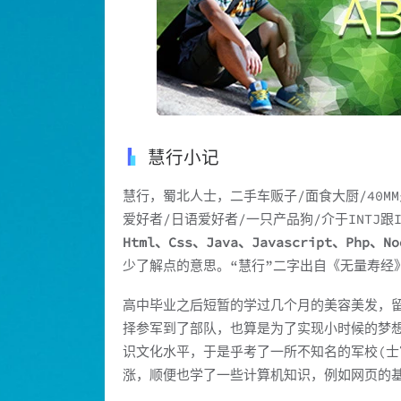
慧行小记
慧行，蜀北人士，二手车贩子/面食大厨/40M
爱好者/日语爱好者/一只产品狗/介于INTJ跟I
Html、Css、Java、Javascript、Php、No
少了解点的意思。“慧行”二字出自《无量寿经
高中毕业之后短暂的学过几个月的美容美发，
择参军到了部队，也算是为了实现小时候的梦
识文化水平，于是乎考了一所不知名的军校(士
涨，顺便也学了一些计算机知识，例如网页的