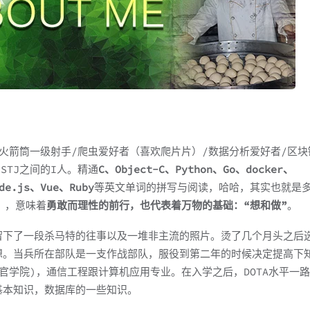
M火箭筒一级射手/爬虫爱好者（喜欢爬片片）/数据分析爱好者/区块
STJ之间的I人。精通
C、Object-C、Python、Go、docker、
de.js、Vue、Ruby
等英文单词的拼写与阅读，哈哈，其实也就是
》，意味着
勇敢而理性的前行，也代表着万物的基础：“想和做”
。
留下了一段杀马特的往事以及一堆非主流的照片。烫了几个月头之后
想。当兵所在部队是一支作战部队，服役到第二年的时候决定提高下
官学院)，通信工程跟计算机应用专业。在入学之后，DOTA水平一
基本知识，数据库的一些知识。