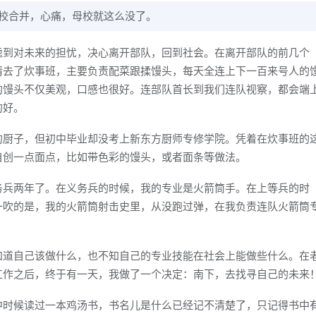
军校合并，心痛，母校就这么没了。
虑到对未来的担忧，决心离开部队，回到社会。在离开部队的前几个
请去了炊事班，主要负责配菜跟揉馒头，每天全连上下一百来号人的
的馒头不仅美观，口感也很好。连部队首长到我们连队视察，都会端
的好。
的厨子，但初中毕业却没考上新东方厨师专修学院。凭着在炊事班的
自创一点面点，比如带色彩的馒头，或者面条等做法。
务兵两年了。在义务兵的时候，我的专业是火箭筒手。在上等兵的时
一吹的是，我的火箭筒射击史里，从没跑过弹，在我负责连队火箭筒
知道自己该做什么，也不知自己的专业技能在社会上能做些什么。在
工作之后，终于有一天，我做了一个决定：南下，去找寻自己的未来
中时候读过一本鸡汤书，书名儿是什么已经记不清楚了，只记得书中