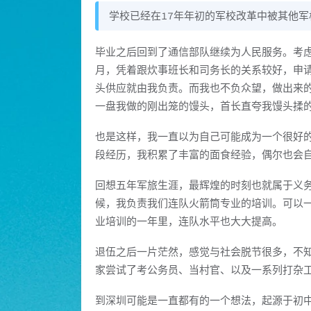
学校已经在17年年初的军校改革中被其他
毕业之后回到了通信部队继续为人民服务。考
月，凭着跟炊事班长和司务长的关系较好，申
头供应就由我负责。而我也不负众望，做出来
一盘我做的刚出笼的馒头，首长直夸我馒头揉
也是这样，我一直以为自己可能成为一个很好
段经历，我积累了丰富的面食经验，偶尔也会
回想五年军旅生涯，最辉煌的时刻也就属于义
候，我负责我们连队火箭筒专业的培训。可以
业培训的一年里，连队水平也大大提高。
退伍之后一片茫然，感觉与社会脱节很多，不
家尝试了考公务员、当村官、以及一系列打杂
到深圳可能是一直都有的一个想法，起源于初