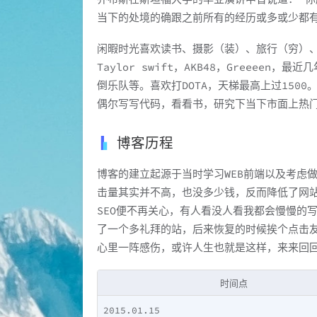
当下的处境的确跟之前所有的经历或多或少都
闲暇时光喜欢读书、摄影（装）、旅行（穷）
Taylor swift，AKB48，Greee
倒乐队等。喜欢打DOTA，天梯最高上过150
偶尔写写代码，看看书，研究下当下市面上热
博客历程
博客的建立起源于当时学习WEB前端以及考虑
击量其实并不高，也没多少钱，反而降低了网
SEO便不再关心，有人看没人看我都会慢慢的写
了一个多礼拜的站，后来恢复的时候挨个点击友
心里一阵感伤，或许人生也就是这样，来来回
时间点
2015.01.15