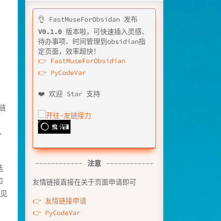
👌 FastMuseForObsidan 发布
V0.1.0
版本啦，可快速插入灵感、
待办事项、时间管理到obsidian指
👉 FastMuseForObsidian
👉 PyCodeVar
❤️ 欢迎 Star 支持
链
多
------------
注意
------------
选
知
友情链接直接在关于页面申请即可
路见
👉 友情链接申请
👉 PyCodeVar