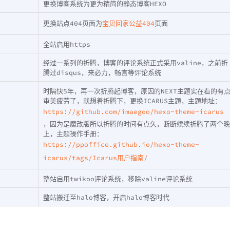
更换博客系统为更为精简的静态博客HEXO
更换站点404页面为
宝贝回家公益404
页面
全站启用https
经过一系列的折腾，博客的评论系统正式采用valine，之前折
腾过disqus，来必力，畅言等评论系统
时隔快5年，再一次折腾起博客，原因的NEXT主题实在看的有
审美疲劳了，就想着折腾下，更换ICARUS主题，主题地址：
https://github.com/imaegoo/hexo-theme-icarus
，因为是魔改版所以折腾的时间有点久，断断续续折腾了两个晚
上，主题操作手册：
https://ppoffice.github.io/hexo-theme-
icarus/tags/Icarus用户指南/
整站启用twikoo评论系统，移除valine评论系统
整站搬迁至halo博客，开启halo博客时代