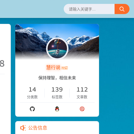
8
慧行说
保持理智，相信未来
14
139
112
分类数
标签数
文章数
公告信息