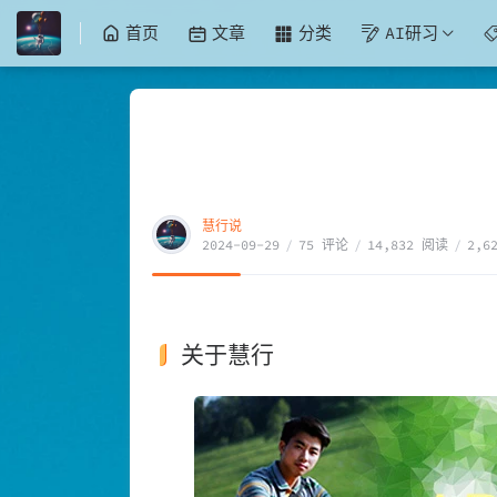
首页
文章
分类
AI研习
慧行说
2024-09-29
/
75 评论
/
14,832 阅读
/
2,6
关于慧行