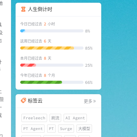
地
人生倒计时
2
今日已经过去
小时
具
8%
及
也
6
这周已经过去
天
85%
8
本月已经过去
天
计
25%
子
8
今年已经过去
个月
66%
上
但
标签云
更多
一
找
Freeleech
刷流
AI Agent
PT Agent
PT
Surge
大模型
们