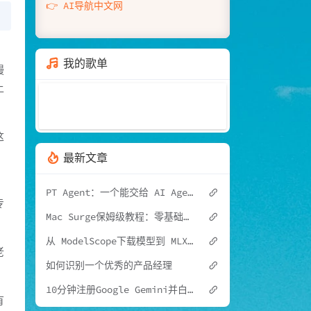
👉 AI导航中文网
我的歌单
馒
上
这
最新文章
PT Agent：一个能交给 AI Agent 使用的 PT Free 刷流工具
专
Mac Surge保姆级教程：零基础配置，小白看完必会（附100%可用配置文件）
从 ModelScope下载模型到 MLX 本地推理：Sinong1.0-32B 完整实践指南（Mac）
老
如何识别一个优秀的产品经理
！
10分钟注册Google Gemini并白嫖学生优惠
有