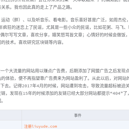
有关系。我也因此真的走上了产品之路。
、运动（胖）、以及听音乐、看电影。音乐喜好甚是广泛，如周杰伦
en，最近几年疯狂的迷恋上了民谣，尤其是一些小众的民谣，比如花粥、马飞、
0。偶尔写写文章，喜欢分享，嬉笑怒骂皆文章；心情好的时候会做饭
门的技术。喜欢研究区块链等内容。
做一个大流量的网站用以赚点广告费，后期添加了网盟广告之后发现
站的体验，便不再指望靠广告费来为网站盈利了。从此以后，对网站
下去。记得2017年4月的时候，网站遭到攻击，导致流量超标被迫
链，发现在15年的时候添加的友链已经大部分网站都提示“404”了
回。
事件
注册liuyude.com