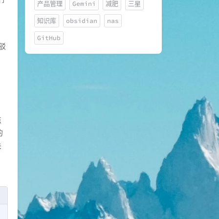
产品管理
Gemini
减肥
三星
知识库
obsidian
nas
，
GitHub
驳
，
点
的
关
，