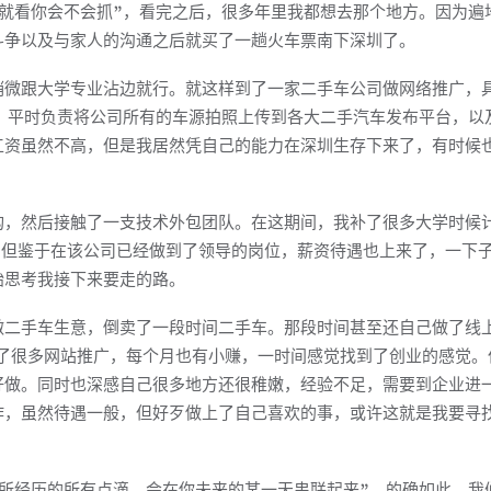
就看你会不会抓”，看完之后，很多年里我都想去那个地方。因为遍
斗争以及与家人的沟通之后就买了一趟火车票南下深圳了。
稍微跟大学专业沾边就行。就这样到了一家二手车公司做网络推广，
，平时负责将公司所有的车源拍照上传到各大二手汽车发布平台，以
工资虽然不高，但是我居然凭自己的能力在深圳生存下来了，有时候
构，然后接触了一支技术外包团队。在这期间，我补了很多大学时候
。但鉴于在该公司已经做到了领导的岗位，薪资待遇也上来了，一下
始思考我接下来要走的路。
做二手车生意，倒卖了一段时间二手车。那段时间甚至还自己做了线
，做了很多网站推广，每个月也有小赚，一时间感觉找到了创业的感觉。
好做。同时也深感自己很多地方还很稚嫩，经验不足，需要到企业进
作，虽然待遇一般，但好歹做上了自己喜欢的事，或许这就是我要寻
所经历的所有点滴，会在你未来的某一天串联起来”，的确如此，我