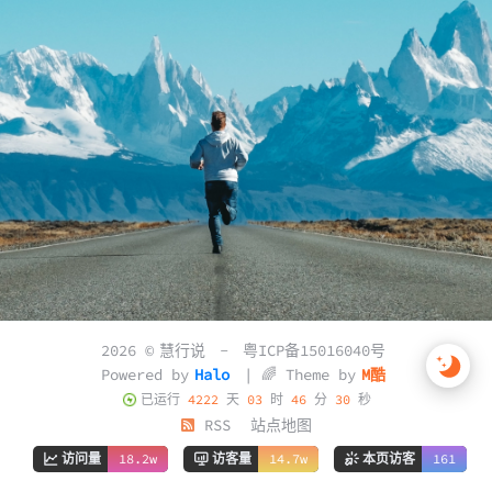
2026 ©
慧行说
-
粤ICP备15016040号
Powered by
Halo
| 🌈 Theme by
M酷
已运行
4222
天
03
时
46
分
30
秒
RSS
站点地图
访问量
18.2w
访客量
14.7w
本页访客
161