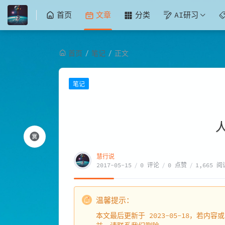
首页
文章
分类
AI研习
/
/
首页
笔记
正文
笔记
慧行说
2017-05-15
/
0 评论
/
0 点赞
/
1,665 阅
温馨提示：
本文最后更新于 2023-05-18，若