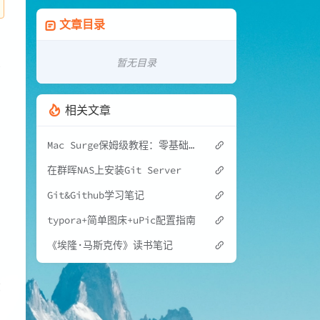
文章目录
暂无目录
才
相关文章
Mac Surge保姆级教程：零基础配置，小白看完必会（附100%可用配置文件）
在群晖NAS上安装Git Server
，
Git&Github学习笔记
typora+简单图床+uPic配置指南
《埃隆·马斯克传》读书笔记
哪