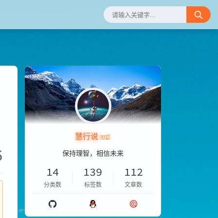
慧行说
5
保持理智，相信未来
14
139
112
分类数
标签数
文章数