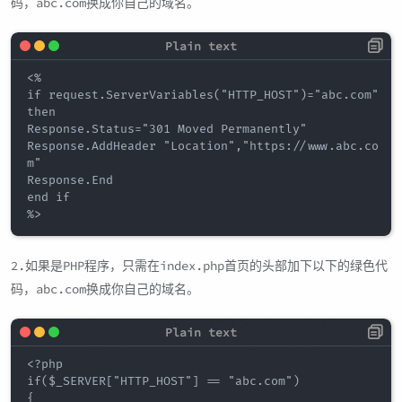
码，abc.com换成你自己的域名。
<%

if request.ServerVariables("HTTP_HOST")="abc.com" 
then

Response.Status="301 Moved Permanently"

Response.AddHeader "Location","https://www.abc.co
m"

Response.End

end if

2.如果是PHP程序，只需在index.php首页的头部加下以下的绿色代
码，abc.com换成你自己的域名。
<?php

if($_SERVER["HTTP_HOST"] == "abc.com")

{
