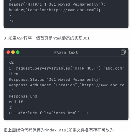
header("HTTP/1.1 301 Moved Permanently");

header("Location:https://www.abc.com");

}

3.如果ASP程序，但首页是html静态的实现301
<%

if request.ServerVariables("HTTP_HOST")="abc.com" 
then

Response.Status="301 Moved Permanently"

Response.AddHeader "Location","https://www.abc.co
m"

Response.End

end if

%>

把上面绿色代码保存为index.asp(如果文件名有存在可改为