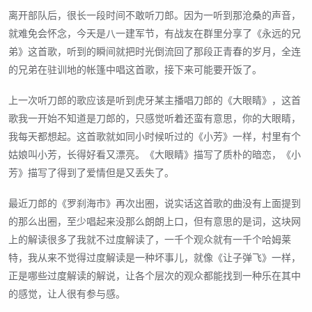
离开部队后，很长一段时间不敢听刀郎。因为一听到那沧桑的声音，
就难免会怀念，今天是八一建军节，有战友在群里分享了《永远的兄
弟》这首歌，听到的瞬间就把时光倒流回了那段正青春的岁月，全连
的兄弟在驻训地的帐篷中唱这首歌，接下来可能要开饭了。
上一次听刀郎的歌应该是听到虎牙某主播唱刀郎的《大眼睛》，这首
歌我一开始不知道是刀郎的，只感觉听着还蛮有意思，你的大眼睛，
我每天都想起。这首歌就如同小时候听过的《小芳》一样，村里有个
姑娘叫小芳，长得好看又漂亮。《大眼睛》描写了质朴的暗恋，《小
芳》描写了得到了爱情但是又丢失了。
最近刀郎的《罗刹海市》再次出圈，说实话这首歌的曲没有上面提到
的那么出圈，至少唱起来没那么朗朗上口，但有意思的是词，这块网
上的解读很多了我就不过度解读了，一千个观众就有一千个哈姆莱
特，我从来不觉得过度解读是一种坏事儿，就像《让子弹飞》一样，
正是哪些过度解读的解说，让各个层次的观众都能找到一种乐在其中
的感觉，让人很有参与感。