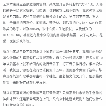
艺术本来就应该是雅俗共赏的，某未曾开言先转腚的“大佬”说，刀郎
的歌是写给农民听的，我想说，你的歌农民都不想听，我这种农民就
是爱听刀郎。这些年我爱听过很多歌手的歌，早年的李宗盛、罗大
佑，千禧年的周杰伦、陈奕迅、蔡依林、到后来的Taylor Swift等
欧美的歌手，以及AKB48，米津玄师，生物股长；以及新兴的
BLACKPINK，甚至还有些小众的国内民谣歌手赵雷，安子与九妹，花
粥，驳倒乐队等等。
所以当某马户说刀郎的歌让中国流行音乐倒退十五年，我想问问他是
怎么计算的？真是勾栏从来拌高雅，自古公公好威名啊！很多人在10
年以后基本上就不听国内的流行音乐了，打开音乐排行榜，根本没法
听，我倒是宁愿现在流行音乐倒退十五年，回到那个黄金千禧年。毕
竟现在的流行歌手都是主打一个抽象，靠着梗文化火几年。但是最终
能留下来的好作品却几乎没有。
所以农民喜欢听的音乐就不是好音乐吗？只有那些抽象派歌手创作的
神曲才算？还是那些高高在上马户又鸟来制定游戏规则？他们说什么
好听就是真的好听吗？