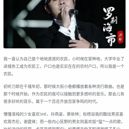
我一直认为自己是个地地道道的农民，小时候在家种地，大学毕业了
进城务工成为农民工，户口也是实实在在的农村户口，所以我是一个
农民。
初听刀郎在千禧年初，那时候大街小巷都播放着各种流行歌曲。也是
那个时候开始，作为农民的我可以接触到更多想听的音乐。那会儿有
很多好听的音乐，属于一个百花齐放百家争鸣的时代。
懵懂清纯的少女喜欢SHE，孙燕姿，蔡依林；标榜自我的酷炫男孩喜
欢周杰伦，谢霆锋；而一些内心狂野的男女则喜欢挺“猛”一点的歌，