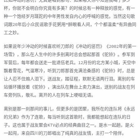
比如冲动的惩罚，尤其是唱到那句：如果哪天你不知道我喝了多少
杯，你就不会明白你究竟有多美？的时候总有一种释放的感觉，有一
种一个饱经岁月蹉跎的中年男性发自内心的呼喊的感觉。当然这句歌
词跟20年后小众民谣歌手花粥用“醉眼看人间，个个都温柔”有异曲同
工之妙。
如果说年少冲动的时候喜欢听刀郎的《冲动的惩罚》《2002年的第一
场雪》，那么在人生中的许多别离时总会想起那首《驼铃》。参军到
军营后，每年都会送走一批退伍老兵。12月份的北方某小城，天空中
飘着雪花，气温寒冷，听到刀郎那首充满沧桑感的《驼铃》时，总是
让人忍不住煽人泪下。送战友，踏征程，默默无语两行泪。离别的车
站循环播放着《驼铃》，演出队在舞台上卖力演出，送别的战友在列
车旁列队，敬礼。离开的人在列车上哽咽无语。
离别是那一刹那间的事儿，但更多的是团聚，我所在的连队将《永远
的兄弟》作为了连歌，每当听到这首歌时，我都能想起在连队的日
子。这也属于战友聚会KTV必点的经典曲目之一。是水一起趟，是火
一起闯，来自四川的刀郎唱出了纯真的战友情，主打一个陪伴。