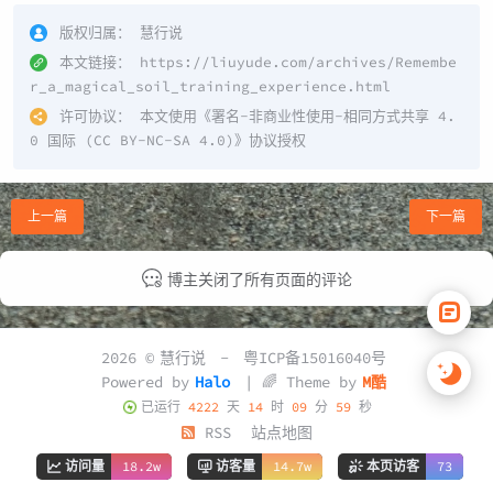
版权归属：
慧行说
本文链接：
https://liuyude.com/archives/Remembe
r_a_magical_soil_training_experience.html
许可协议：
本文使用《
署名-非商业性使用-相同方式共享 4.
0 国际 (CC BY-NC-SA 4.0)
》协议授权
上一篇
下一篇
博主关闭了所有页面的评论
2026 ©
慧行说
-
粤ICP备15016040号
Powered by
Halo
| 🌈 Theme by
M酷
已运行
4222
天
14
时
10
分
00
秒
RSS
站点地图
访问量
18.2w
访客量
14.7w
本页访客
73