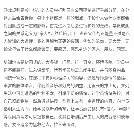
游戏规则是参与培训的人员会打乱原有公司建制进行重新分组，在分
组之后会告诉你，每个小组都是一样的起点，不论个人做什么事都会
对团队造成一定的影响，首先进入之后会进行称呼的更改，学员彼此
之间的关系定义为“家人”，然后培训口口声声宣传的正能量不过是路
人皆知的大道理，我的理解为
正确的废话
，例如告诉你，要大爱，无
论父母做了什么都应该爱；要感恩，感恩身边的家人，朋友，同事。
培训地点是封闭式的，大多锁上门窗，拉上窗帘，环境昏暗。学员中
途不能离开。进入课堂前，所有学员均需关闭手机，并与随身物品一
同统一寄放。在课程中安排心理练习的内容，通过导师激情的话语、
丰富的肢体语言，伴随着音乐和灯光的调整，用很长的排比句，罗列
生活中可能遭遇的种种不幸，引爆学员的情绪，让学员情绪失控，对
自己彻底绝望。然后通过讲授一些看上去有一定道理的内容，向学员
指明人生方向，给学员以新的希望，让学员感受到只有“爱心、奉献”
等世间真理才可以拯救自己，使其在培训后产生巨大的成就感和使命
感，要不遗余力拯救他人，拉人来听课。