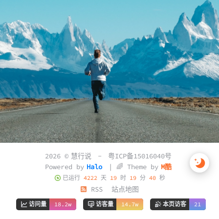
2026 ©
慧行说
-
粤ICP备15016040号
Powered by
Halo
| 🌈 Theme by
M酷
已运行
4222
天
19
时
19
分
41
秒
RSS
站点地图
访问量
18.2w
访客量
14.7w
本页访客
21