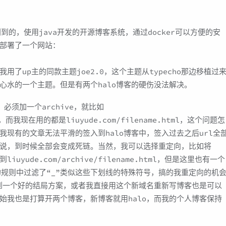
利到的，使用java开发的开源博客系统，通过docker可以方便的安
部署了一个网站：
了up主的同款主题joe2.0，这个主题从typecho那边移植过
心水的一个主题。但是有两个halo博客的硬伤没法解决。
必须加一个archive，就比如
html，而我现在用的都是liuyude.com/filename.html，这个问题怎
现有的文章无法平滑的签入到halo博客中，签入过去之后url全
说，到时候全部会变成死链。当然，我可以选择重定向，比如将
向到liuyude.com/archive/filename.html，但是这里也有一个
tml的规则中过滤了“_”类似这些下划线的特殊符号，搞的我重定向的机
虑到一个好的结局方案，或者我直接用这个新域名重新写博客也是可以
始我也是打算开两个博客，新博客就用halo，而我的个人博客保持