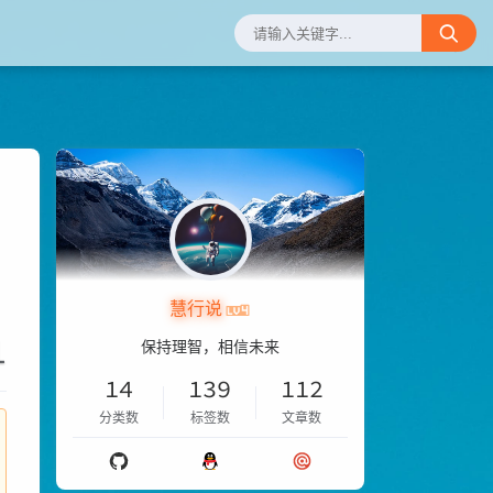
慧行说
1
保持理智，相信未来
14
139
112
分类数
标签数
文章数