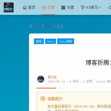
首页
文章
分类
AI研习
/
/
首页
随笔
正文
Hexo
随笔
halo博客
博客折腾
慧行说
2023-05-21
/
8 评论
/
2 点赞
/
4,212 阅
温馨提示：
本文最后更新于 2023-05-29，若