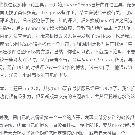
我换过很多种评论工具，一开始用WordPress自带的评论工具，结
更换了类似多说，disqus这些评论，结果多说后来被有关部门安
评论功能，后来被迫停了快一年的评论。后来换成hexo博客之后选
为评论插件，后来leancloud越来越麻烦，导致国内版的基本上无法使
是无法查看的，折腾来折腾去又无意中发现了twikoo，也是我现
成halo时候就不得不考虑一个问题，评论如何迁移？目前找遍了中
oo迁移评论至halo的方法，当然，你也可以说，不就是评论吗，不
一些网友评论时，又有些舍不得，当年从WordPress到多说，再
时间，我在15年的时候评论过一个站长的博客，过去8年了，他通过链
容，就像一个时隔多年再见的老友。
的版本，主题是joe2.0，其实halo现在最新版已经是2.5.2了，我在
功能很有吸引力，但是新版本支持的主题较少，尤其是我最心水的
xo的时候，把自己的友情链接一个一个的点开，发现大部分友链的站长都
点感伤，庆幸自己的博客一直没有挂掉。综上所述，要从hexo转移
lo作者大大解决了这个伪静态固定链接的问题，或者有大神做一个