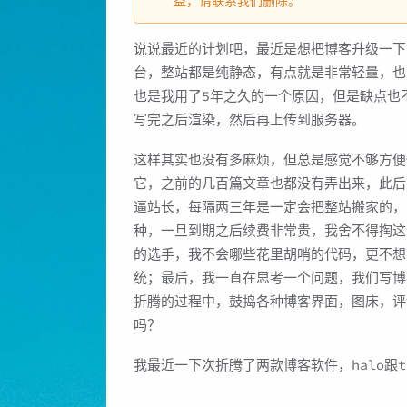
益，请联系我们删除。
说说最近的计划吧，最近是想把博客升级一下的
台，整站都是纯静态，有点就是非常轻量，也不
也是我用了5年之久的一个原因，但是缺点也
写完之后渲染，然后再上传到服务器。
这样其实也没有多麻烦，但总是感觉不够方便快
它，之前的几百篇文章也都没有弄出来，此后
逼站长，每隔两三年是一定会把整站搬家的，
种，一旦到期之后续费非常贵，我舍不得掏这
的选手，我不会哪些花里胡哨的代码，更不想
统；最后，我一直在思考一个问题，我们写博
折腾的过程中，鼓捣各种博客界面，图床，评
吗？
我最近一下次折腾了两款博客软件，halo跟ty