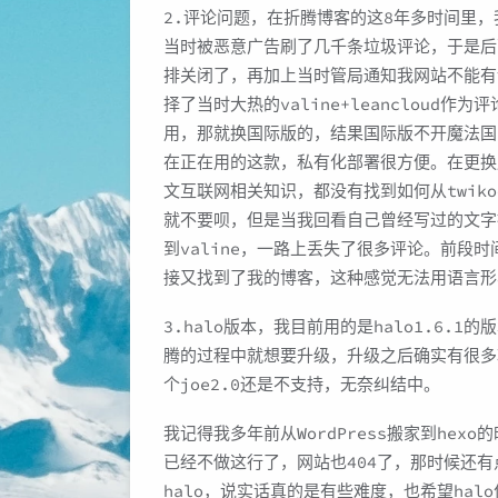
2.评论问题，在折腾博客的这8年多时间里，
当时被恶意广告刷了几千条垃圾评论，于是后面
排关闭了，再加上当时管局通知我网站不能有
择了当时大热的valine+leancloud作
用，那就换国际版的，结果国际版不开魔法国内
在正在用的这款，私有化部署很方便。在更换
文互联网相关知识，都没有找到如何从twik
就不要呗，但是当我回看自己曾经写过的文字被
到valine，一路上丢失了很多评论。前段
接又找到了我的博客，这种感觉无法用语言形
3.halo版本，我目前用的是halo1.6.1
腾的过程中就想要升级，升级之后确实有很多
个joe2.0还是不支持，无奈纠结中。
我记得我多年前从WordPress搬家到he
已经不做这行了，网站也404了，那时候还有
halo，说实话真的是有些难度，也希望ha