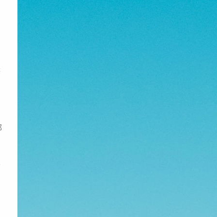
来
部
会