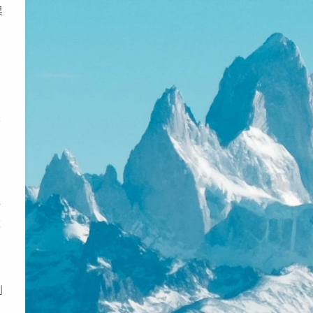
果
要
折
这
到