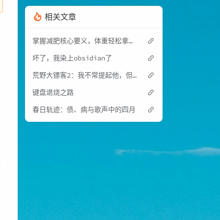
相关文章
掌握减肥核心要义，体重轻松拿捏：我是如何在一个半月成功减重20斤的？
，
坏了，我染上obsidian了
荒野大镖客2：我不常提起他，但我经常想念他
键盘退烧之路
穷
春日轨迹：债、病与歌声中的四月
型
在
好